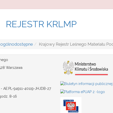
REJESTR KRLMP
y ogólnodostępne
Krajowy Rejestr Leśnego Materiału 
śnego
-528 Warszawa
 - AE:PL-94911-40119-JHJDB-27
godz. 8-16