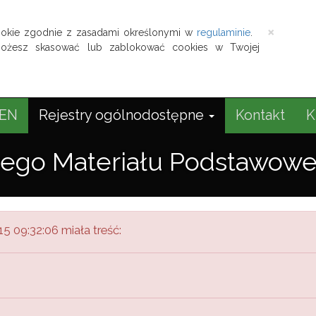
Zamkn
×
okie zgodnie z zasadami określonymi w
regulaminie
.
możesz skasować lub zablokować cookies w Twojej
EN
Rejestry ogólnodostępne
Kontakt
K
śnego Materiału Podstawow
5 09:32:06 miała treść: