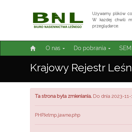
Używamy plików co
W każdej chwili 
przeglądarce.
O nas
Do pobrania
SEM
Krajowy Rejestr Le
Ta strona była zmieniania.
Do dnia 2023-11-1
PHP.krlmp.jawne.php