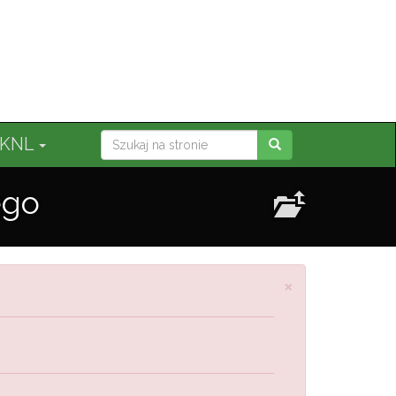
ij
KNL
ego
Zamknij
×